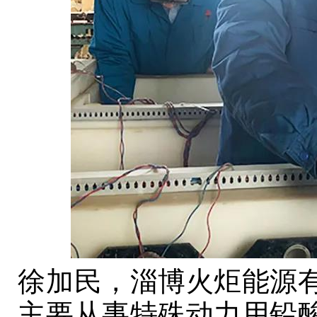
徐加民，淄博火炬能源
主要从事特殊动力用铅