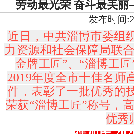
劳动最光荣 奋斗最美丽
发布时间:202
近日，中共淄博市委组
力资源和社会保障局联合下
金牌工匠”、“淄博工匠
2019年度全市十佳名
件，表彰了一批优秀的
荣获“淄博工匠”称号，
优秀
徐加民 20