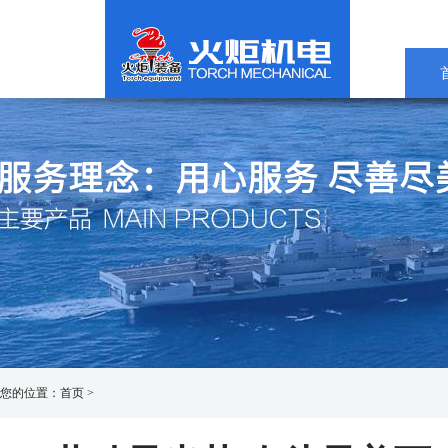
您的位置：
首页
>