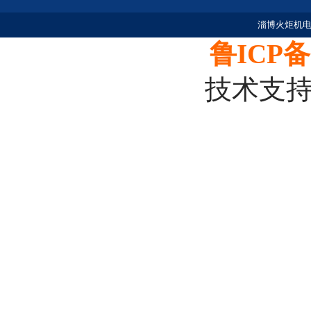
淄博火炬机电
鲁ICP备1
技术支