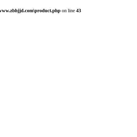
www.zbhjjd.com\product.php
on line
43